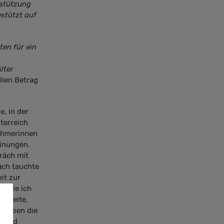
rstützung
estützt auf
ten für ein
lter
llen Betrag
e, in der
terreich
nehmerinnen
einungen.
präch mit
äch tauchte
it zur
n die ich
e Seite,
n haben die
n und