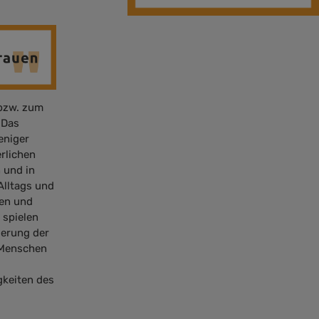
 bzw. zum
 Das
eniger
rlichen
 und in
Alltags und
hen und
 spielen
zierung der
 Menschen
gkeiten des