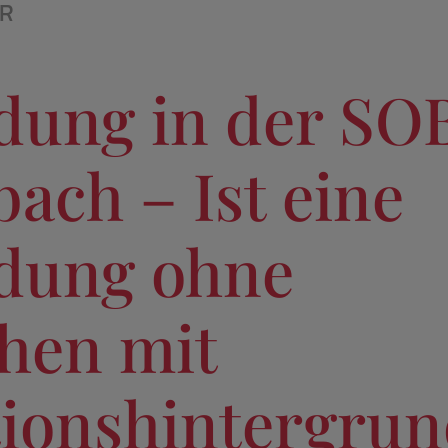
ER
dung in der SO
bach – Ist eine
ldung ohne
hen mit
ionshintergru