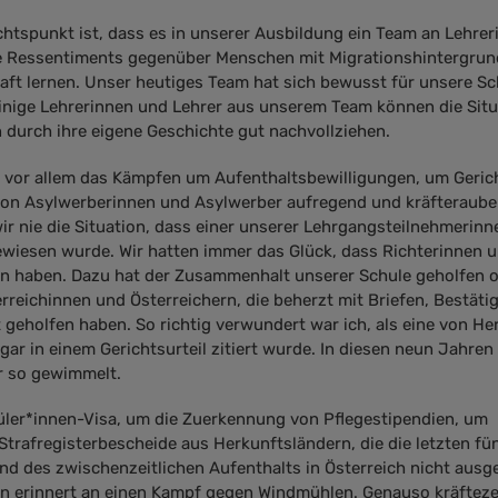
ichtspunkt ist, dass es in unserer Ausbildung ein Team an Lehre
ne Ressentiments gegenüber Menschen mit Migrationshintergrun
ft lernen. Unser heutiges Team hat sich bewusst für unsere Sc
inige Lehrerinnen und Lehrer aus unserem Team können die Situ
durch ihre eigene Geschichte gut nachvollziehen.
 vor allem das Kämpfen um Aufenthaltsbewilligungen, um Gerich
n Asylwerberinnen und Asylwerber aufregend und kräfteraube
ir nie die Situation, dass einer unserer Lehrgangsteilnehmerinn
wiesen wurde. Wir hatten immer das Glück, dass Richterinnen u
en haben. Dazu hat der Zusammenhalt unserer Schule geholfen 
rreichinnen und Österreichern, die beherzt mit Briefen, Bestät
 geholfen haben. So richtig verwundert war ich, als eine von He
r in einem Gerichtsurteil zitiert wurde. In diesen neun Jahren
 so gewimmelt.
ler*innen-Visa, um die Zuerkennung von Pflegestipendien, um
Strafregisterbescheide aus Herkunftsländern, die die letzten fü
nd des zwischenzeitlichen Aufenthalts in Österreich nicht ausge
an erinnert an einen Kampf gegen Windmühlen. Genauso kräftez