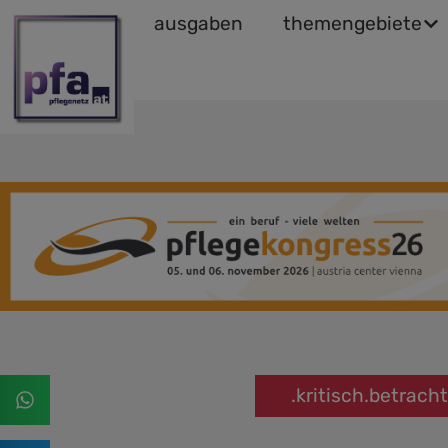
ausgaben
themengebiete
.kritisch.betrach