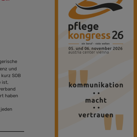
gerische
tenz und
– kurz SOB
 ist,
lverband
ort haben
 jeden