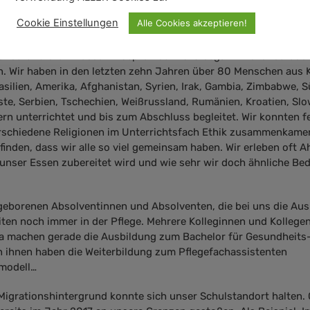
r 2016 das erste Mal spürbar nach unten ging, d.h. wir hatten d
Cookie Einstellungen
Alle Cookies akzeptieren!
m Jahr 2015.
 unserer ersten Klasse im September 2016 begann. Es ist daraus 
 Wir haben in den letzten zehn Jahren über 80 Menschen aus K
asilien, Amerika, Afghanistan, Syrien, Irak, Gambia, Zimbabwe, S
üste, Serbien, Tschechien, Weißrussland, Rumänien, Kroatien, Sl
rn unterrichtet und bis zum Abschluss begleitet. Wir konnten fe
erschiedene Religionen im Unterrichtsfach Ethik zusammenkame
ufinden, dass wir alle so viel gemeinsam haben. Wir erleben oft 
h unser Essen zubereitet wird und wie sehr wir doch ähnliche Be
 geborenen Absolventinnen und Absolventen, die bei uns die Au
ten noch immer in der Pflege. Mehrere Kolleginnen und Kollege
ia machen gerade die Ausbildung zum Bachelor für Gesundheits
n ihnen haben die Weiterbildung zum Pflegefachassistenten
smodell…
igrationshintergrund konnte sich unser Schulstandort halten. 