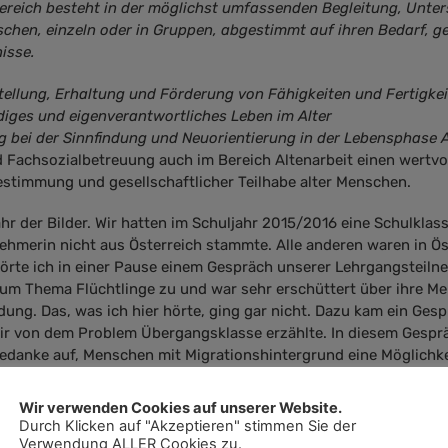
ereich besteht in der möglichst umfassenden Begleitung, Unte
chen, einzeln oder in Gruppen, abgestimmt auf ihren Bedarf, g
isse.
tellung, Erhaltung und Förderung von Fähigkeiten und Fertigkei
diges und eigenverantwortliches Leben im Alter
ng bei der Sinnfindung und Neuorientierung in der Lebensphase A
ld Fachsozialbetreuung auch im Bereich Altenarbeit einen wertvo
stimmung und gesellschaftlicher Teilhabe alter Menschen.
ahr der Bilder. Wir hatten im Schuljahr 2015/2016 eine Schulklass
nehmerin nicht aus Österreich stammte. Alle anderen waren in Ös
örte ich in einer Pause einem Gespräch unserer Lehrgangsteil
um Thema Flüchtlinge zu und war sehr erschüttert über ihre M
ldung. Das, was ich hier hörte, ging gar nicht. Dazu kam ein Ges
mir von dem Problem Übergangsklasse erzählte. In diesem Gespr
Gedanke auf, Menschen mit Migrationshintergrund eine Möglichke
le bieten zu können. Menschen, die ich kenne, die Augen haben, i
en ich erfahre, über die kann ich nicht herziehen. Und die ander
Wir verwenden Cookies auf unserer Website.
 Menschen, die andere Kulturen verstehen. Und – diese Mensche
Durch Klicken auf "Akzeptieren" stimmen Sie der
 Hinzu kam noch, dass die Zahl unsere Lehrgangsteilnehmerinne
Verwendung ALLER Cookies zu.