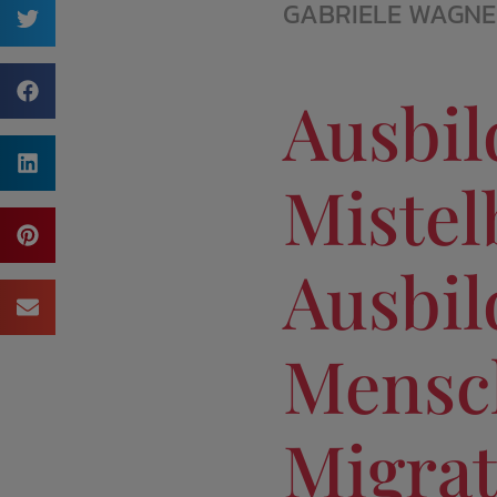
GABRIELE WAGN
Ausbil
Mistel
Ausbi
Mensc
Migrat