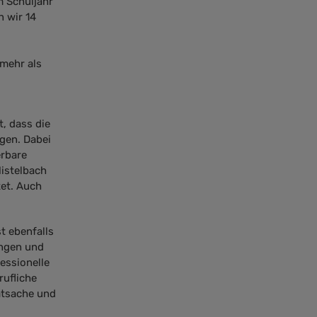
m Schuljahr
 wir 14
mehr als
, dass die
gen. Dabei
erbare
Mistelbach
et. Auch
t ebenfalls
ungen und
essionelle
rufliche
Tatsache und