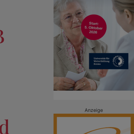
B
Anzeige
nd