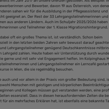
ereits im Jahr 2017 an unsere Grenzen gestoßen. Als Beispiel: I
ewerberinnen und Bewerber, davon 19 aus Österreich, von denen
deren sahen wir für die Ausbildung in der Pflegeassistenz und
cht geeignet an. Der Rest der 33 Lehrgangsteilnehmerinnen und
en aus anderen Ländern. Auch im Schuljahr 2025/2026 haben 
nehmerinnen und Teilnehmer der 1. Klasse Migrationshintergrund.
abei oft ein großes Thema ist, ist verständlich. Schon beim
ziell in den letzten beiden Jahren sehr bewusst darauf geachtet
und Lehrgangsteilnehmer genügend Deutschkenntnisse mitbrin
an Lehrgeld zahlen. Heute haben wir Unterstützung durch wund
ie gerne und mit sehr viel Engagement helfen. Im Kolpinghaus 
steilnehmerinnen und Lehrgangsteilnehmer ein Lerncafé gestart
kurse in Wien, die sie regelmäßig besuchen.
 auch und vor allem in der Praxis von großer Bedeutung sind, is
 Sowohl Menschen mit geistigen und körperlichen Beeinträchtig
leginnen und Kollegen müssen gut verstanden werden, eine prof
Seiten essenziell. Dass in diesen herausfordernden Zeiten die be
t für ein mehrfaches Erklären hat, ist ebenfalls eine bekannte 