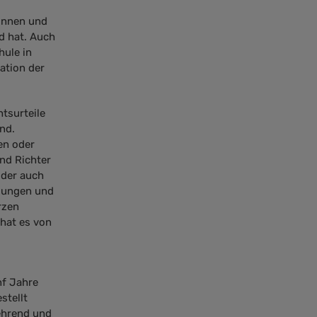
rinnen und
d hat. Auch
hule in
ation der
tsurteile
nd.
en oder
nd Richter
oder auch
igungen und
rzen
 hat es von
nf Jahre
stellt
ehrend und