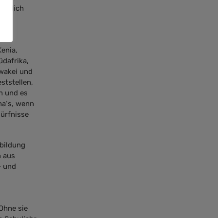
eutlich
ein
enia,
üdafrika,
owakei und
ststellen,
n und es
Aha‘s, wenn
dürfnisse
sbildung
n aus
- und
Ohne sie