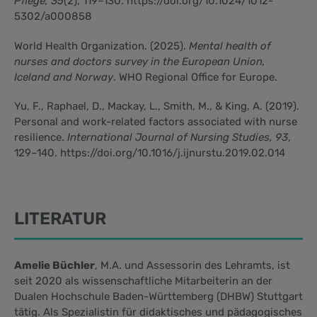
Pflege, 35
(2), 119–130. https://doi.org/10.1024/1012-
5302/a000858
World Health Organization. (2025).
Mental health of
nurses and doctors survey in the European Union,
Iceland and Norway
. WHO Regional Office for Europe.
Yu, F., Raphael, D., Mackay, L., Smith, M., & King, A. (2019).
Personal and work-related factors associated with nurse
resilience.
International Journal of Nursing Studies, 93
,
129–140. https://doi.org/10.1016/j.ijnurstu.2019.02.014
LITERATUR
Amelie Büchler
, M.A. und Assessorin des Lehramts, ist
seit 2020 als wissenschaftliche Mitarbeiterin an der
Dualen Hochschule Baden-Württemberg (DHBW) Stuttgart
tätig. Als Spezialistin für didaktisches und pädagogisches