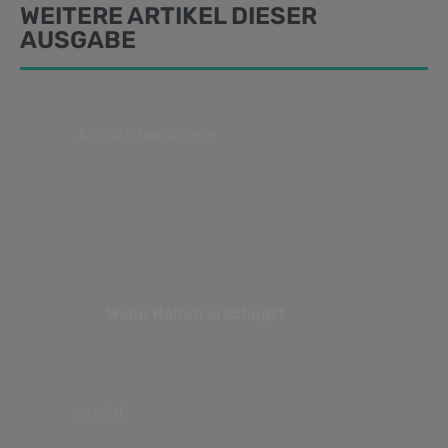
WEITERE ARTIKEL DIESER
AUSGABE
.kritisch.betrachtet
Wenn Helfen erschöpft
.social